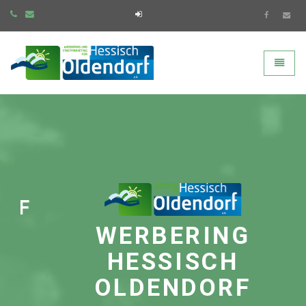
Werbering Hessisch Olde
Toggle
F
WERBERING
HESSISCH
OLDENDORF